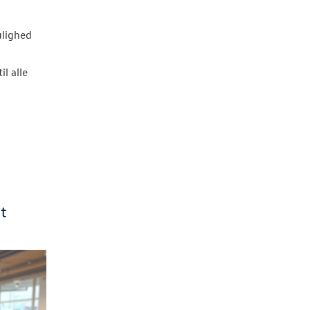
ulighed
l alle
t