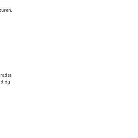
 turen.
rader.
ed og