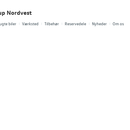
up Nordvest
ugte biler
Værksted
Tilbehør
Reservedele
Nyheder
Om os