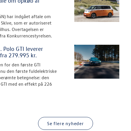
ale om opkøb af
N) har indgået aftale om
 Skive, som er autoriseret
lhus. Overtagelsen er
fra Konkurrencestyrelsen.
 Polo GTI leverer
fra 279.995 kr.
n for den første GTI
u den første fuldelektriske
erømte betegnelse: den
o GTI med en effekt på 226
Se flere nyheder