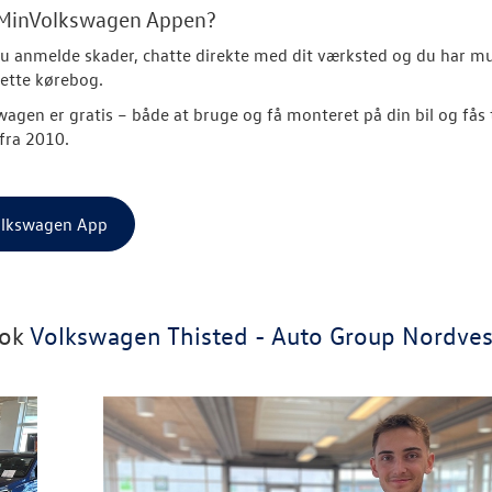
 MinVolkswagen Appen?
u anmelde skader, chatte direkte med dit værksted og du har m
rette kørebog.
agen er gratis
– både at bruge og få monteret på din bil og fås ti
fra 2010.
lkswagen App
ook
Volkswagen Thisted - Auto Group Nordves