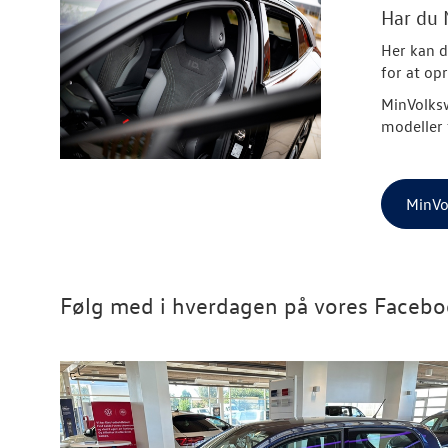
Har du
Her kan d
for at op
MinVolksw
modeller 
MinVo
Følg med i hverdagen på vores Faceb