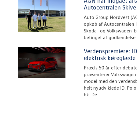
AGN har indgået aft
Autocentralen Skive
Auto Group Nordvest (AG
opkøb af Autocentralen i
Skoda- og Volkswagen-bi
betinget af godkendelse 
Verdenspremiere: ID.
elektrisk køreglæde 
Præcis 50 år efter debute
præsenterer Volkswagen n
model med den verdensb
helt nyudviklede ID. Pol
hk. De