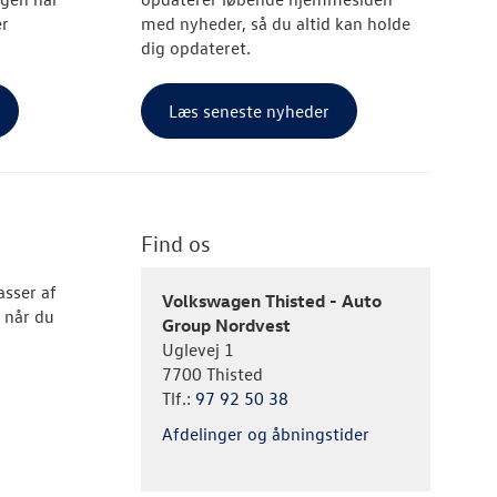
er
med nyheder, så du altid kan holde
dig opdateret.
Læs seneste nyheder
Find os
asser af
Volkswagen Thisted - Auto
g når du
Group Nordvest
Uglevej 1
7700 Thisted
Tlf.:
97 92 50 38
Afdelinger og åbningstider