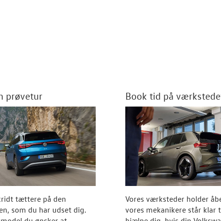
en prøvetur
Book tid på værkstede
ridt tættere på den
Vores værksteder holder åb
n, som du har udset dig.
vores mekanikere står klar ti
 model du ønsker at
hjælpe dig, hvis din Volksw