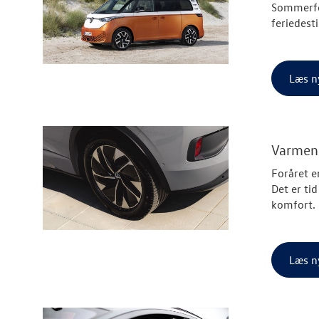
Sommerfe
feriedesti
Læs n
Varmen 
Foråret e
Det er ti
komfort.
Læs n