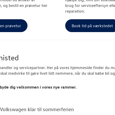
, og bestil en prøvetur her
brug for serviceeftersyn ell
reparation.
 en prøvetur
Book tid på værkstedet
histed
handler og servicepartner. Her på vores hjemmeside finder du m
kal medvirke til gøre livet lidt nemmere, når du skal købe bil o
 at byde dig velkommen i vores nye rammer.
 Volkswagen klar til sommerferien