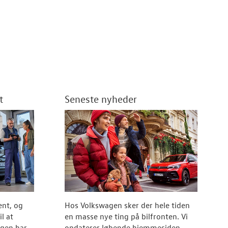
t
Seneste nyheder
ent, og
Hos Volkswagen sker der hele tiden
l at
en masse nye ting på bilfronten. Vi
agen har
opdaterer løbende hjemmesiden