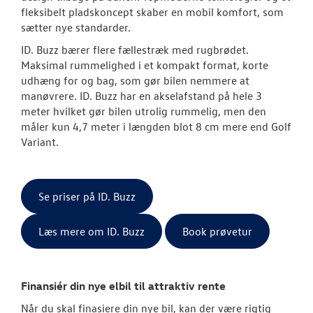
fleksibelt pladskoncept skaber en mobil komfort, som
sætter nye standarder.
ID. Buzz bærer flere fællestræk med rugbrødet.
Maksimal rummelighed i et kompakt format, korte
udhæng for og bag, som gør bilen nemmere at
manøvrere. ID. Buzz har en akselafstand på hele 3
meter hvilket gør bilen utrolig rummelig, men den
måler kun 4,7 meter i længden blot 8 cm mere end Golf
Variant.
Se priser på ID. Buzz
Læs mere om ID. Buzz
Book prøvetur
Finansiér din nye elbil til attraktiv rente
Når du skal finasiere din nye bil, kan der være rigtig