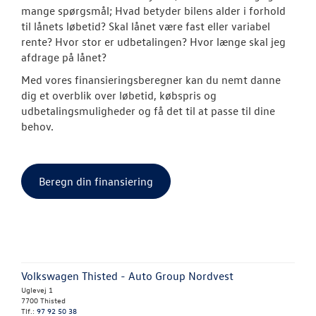
mange spørgsmål; Hvad betyder bilens alder i forhold
til lånets løbetid? Skal lånet være fast eller variabel
rente? Hvor stor er udbetalingen? Hvor længe skal jeg
afdrage på lånet?
Med vores finansieringsberegner kan du nemt danne
dig et overblik over løbetid, købspris og
udbetalingsmuligheder og få det til at passe til dine
behov.
Beregn din finansiering
Volkswagen Thisted - Auto Group Nordvest
Uglevej 1
7700 Thisted
Tlf.:
97 92 50 38