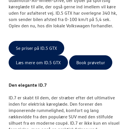
dualmotor-All-Wheel-Drive, der byder på s
portslig
køreglæde til alle, der også gerne ind imellem vil køre
uden for asfalteret vej. ID.5 GTX har overlegne 340 hk,
som sender bilen afsted fra 0-100 km/t på 5,4 sek.
Oplev den nu, hos din lokale Volkswagen forhandler.
Se priser på ID.5 GTX
Læs mere om ID.5 GTX
Book prøvetur
Den elegante ID.7
ID.7 er skabt til dem, der stræber efter det ultimative
inden for elektrisk køreglæde. Den forener den
imponerende rummelighed, komfort og lang
rækkevidde fra den populære SUV med den stilfulde
silhuet fra en moderne coupé. ID.7 er ikke kun en visuel