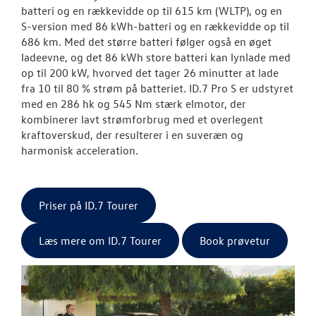
batteri og en rækkevidde op til 615 km (WLTP), og en
S-version med 86 kWh-batteri og en rækkevidde op til
686 km. Med det større batteri følger også en øget
ladeevne, og det 86 kWh store batteri kan lynlade med
op til 200 kW, hvorved det tager 26 minutter at lade
fra 10 til 80 % strøm på batteriet. ID.7 Pro S er udstyret
med en 286 hk og 545 Nm stærk elmotor, der
kombinerer lavt strømforbrug med et overlegent
kraftoverskud, der resulterer i en suveræn og
harmonisk acceleration.
Priser på ID.7 Tourer
Læs mere om ID.7 Tourer
Book prøvetur