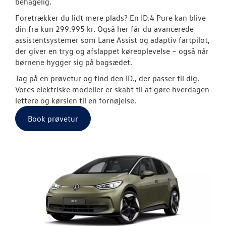
behagelig.
Foretrækker du lidt mere plads? En ID.4 Pure kan blive
Pendlerleasin
din fra kun 299.995 kr. Også her får du avancerede
assistentsystemer som Lane Assist og adaptiv fartpilot,
ID. Cross
der giver en tryg og afslappet køreoplevelse – også når
børnene hygger sig på bagsædet.
ID.3 Neo
Tag på en prøvetur og find den ID., der passer til dig.
ID.4
Vores elektriske modeller er skabt til at gøre hverdagen
lettere og kørslen til en fornøjelse.
ID.5
Book prøvetur
ID. Buzz
T-Roc
ID.7 og ID.7 T
Den nye Tigua
Garanti