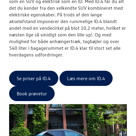
som en SUV og elektrisk som en ID. Med ID.4 får du alt
det du kender fra den velkendte SUV kombineret med
elektriske egenskaber. På trods af den lange
akselafstand imponerer den rummelige ID.4 blandt
andet med en vendecirkel på blot 10,2 meter, hvilket er
næsten lige så smidigt som den lille up!. Og med
mulighed for både anhængertræk, tagbøjler og over
540 liter i bagagerummet er ID.4 klar til stort set alle
hverdagens udfordringer.
Se priser på ID.4
Læs mere om ID.4
Book prøvetur