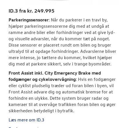
ID.3 fra kr. 249.995
NYE VAREBILER
Parkeringssensorer
: Når du parkerer i en travl by,
hjælper parkeringssensorerne dig med at undgå at
BRUGTE BILER
ramme andre biler eller forhindringer ved at give lyd-
og visuelle advarsler, når du kommer tæt på noget.
VÆRKSTED
Disse sensorer er placeret rundt om bilen og bruger
ultralyd til at opdage forhindringer. Advarslerne bliver
TILBEHØR
mere intense, jo tættere du kommer, hvilket hjælper
dig med at parkere sikkert, selv i trange byområder.
RESERVEDELE
Front Assist inkl. City Emergency Brake med
fodgænger og cykelovervågning
: Hvis en fodgænger
eller cyklist pludselig træder ud foran bilen i byen, vil
NYHEDER
Front Assist advare dig og automatisk bremse for at
forhindre en ulykke. Dette system bruger radar og
OM OS
kameraer til at overvåge trafikken foran bilen og øger
sikkerheden betydeligt i bytrafik.
Læs mere om ID.3