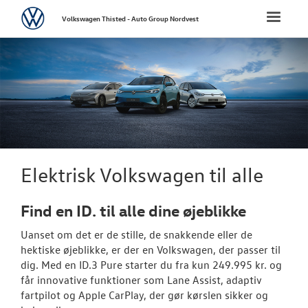
Volkswagen
Toggle
Volkswagen Thisted - Auto Group Nordvest
naviga
FORSIDE
NYE PERSONBI
Bestil prøvetu
Book en salgs
Elektrisk Volkswagen til alle
Mobilitetsserv
Find en ID. til alle dine øjeblikke
Elektrisk Volks
Uanset om det er de stille, de snakkende eller de
Modeller
hektiske øjeblikke, er der en
Volkswagen
, der passer til
dig. Med en ID.3 Pure starter du fra kun 249.995 kr. og
Aktuelle kam
får innovative funktioner som Lane Assist, adaptiv
fartpilot og Apple CarPlay, der gør kørslen sikker og
ID. Polo