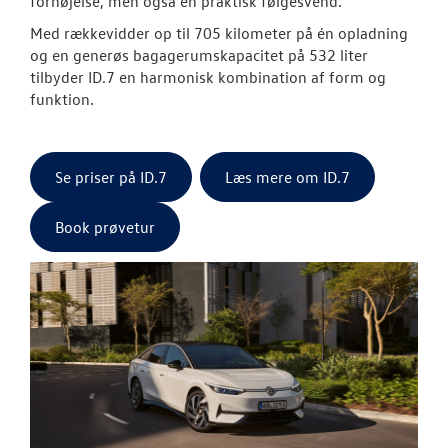
fornøjelse, men også en praktisk følgesvend.
Med rækkevidder op til 705 kilometer på én opladning
og en generøs bagagerumskapacitet på 532 liter
tilbyder ID.7 en harmonisk kombination af form og
funktion.
Se priser på ID.7
Læs mere om ID.7
Book prøvetur