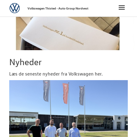
Volkswagen
Toggle
Volkswagen Thisted - Auto Group Nordvest
naviga
FORSIDE
NYE PERSONBI
NYE VAREBILER
Nyheder
BRUGTE BILER
Læs de seneste nyheder fra Volkswagen her.
VÆRKSTED
TILBEHØR
RESERVEDELE