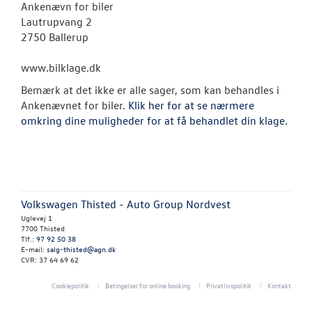
NYHEDER
Ankenævn for biler
Lautrupvang 2
2750 Ballerup
OM OS
www.bilklage.dk
Kontakt
Bemærk at det ikke er alle sager, som kan behandles i
Personale
Ankenævnet for biler.
Klik her for at se nærmere
omkring dine muligheder for at få behandlet din klage.
Job og karrier
Ledige stilling
Forbrugerkla
Volkswagen Thisted - Auto Group Nordvest
Uglevej 1
Betingelser
7700 Thisted
Tlf.:
97 92 50 38
E-mail:
salg-thisted@agn.dk
CVR: 37 64 69 62
Cookiepolitik
Betingelser for online booking
Privatlivspolitik
Kontakt