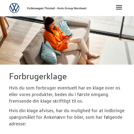
Volkswagen
Toggle
Volkswagen Thisted - Auto Group Nordvest
naviga
FORSIDE
NYE PERSONBI
NYE VAREBILER
BRUGTE BILER
Forbrugerklage
Hvis du som forbruger eventuelt har en klage over os
VÆRKSTED
eller vores produkter, bedes du i første omgang
fremsende din klage skriftligt til os.
TILBEHØR
Hvis din klage afvises, har du mulighed for at indbringe
spørgsmålet for Ankenævn for biler, som har følgende
RESERVEDELE
adresse: