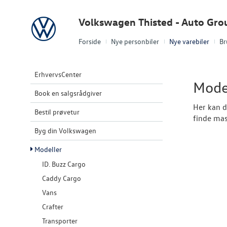
Volkswagen
Volkswagen Thisted - Auto Gro
Forside
Nye personbiler
Nye varebiler
Br
ErhvervsCenter
Mode
Book en salgsrådgiver
Her kan d
Bestil prøvetur
finde mas
Byg din Volkswagen
Modeller
ID. Buzz Cargo
Caddy Cargo
Vans
Crafter
Transporter