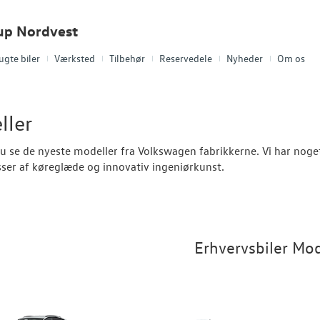
up Nordvest
ugte biler
Værksted
Tilbehør
Reservedele
Nyheder
Om os
ller
u se de nyeste modeller fra Volkswagen fabrikkerne. Vi har noget 
ser af køreglæde og innovativ ingeniørkunst.
Erhvervsbiler Mod