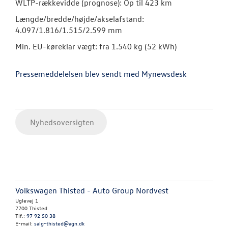
WLTP-rækkevidde (prognose): Op til 423 km
Længde/bredde/højde/akselafstand:
4.097/1.816/1.515/2.599 mm
Min. EU-køreklar vægt: fra 1.540 kg (52 kWh)
Pressemeddelelsen blev sendt med Mynewsdesk
Nyhedsoversigten
Volkswagen Thisted - Auto Group Nordvest
Uglevej 1
7700 Thisted
Tlf.:
97 92 50 38
E-mail:
salg-thisted@agn.dk