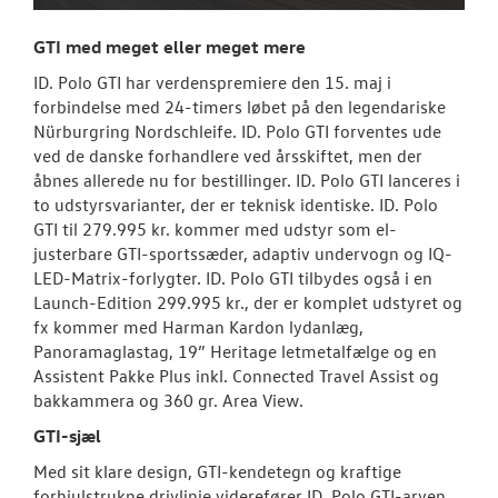
GTI med meget eller meget mere
ID. Polo GTI har verdenspremiere den 15. maj i
forbindelse med 24-timers løbet på den legendariske
Nürburgring Nordschleife. ID. Polo GTI forventes ude
ved de danske forhandlere ved årsskiftet, men der
åbnes allerede nu for bestillinger. ID. Polo GTI lanceres i
to udstyrsvarianter, der er teknisk identiske. ID. Polo
GTI til 279.995 kr. kommer med udstyr som el-
justerbare GTI-sportssæder, adaptiv undervogn og IQ-
LED-Matrix-forlygter. ID. Polo GTI tilbydes også i en
Launch-Edition 299.995 kr., der er komplet udstyret og
fx kommer med Harman Kardon lydanlæg,
Panoramaglastag, 19” Heritage letmetalfælge og en
Assistent Pakke Plus inkl. Connected Travel Assist og
bakkammera og 360 gr. Area View.
GTI-sjæl
Med sit klare design, GTI-kendetegn og kraftige
forhjulstrukne drivlinje viderefører ID. Polo GTI-arven