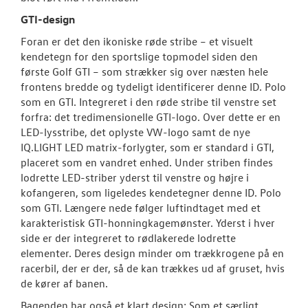
GTI-design
Foran er det den ikoniske røde stribe – et visuelt
kendetegn for den sportslige topmodel siden den
første Golf GTI – som strækker sig over næsten hele
frontens bredde og tydeligt identificerer denne ID. Polo
som en GTI. Integreret i den røde stribe til venstre set
forfra: det tredimensionelle GTI-logo. Over dette er en
LED-lysstribe, det oplyste VW-logo samt de nye
IQ.LIGHT LED matrix-forlygter, som er standard i GTI,
placeret som en vandret enhed. Under striben findes
lodrette LED-striber yderst til venstre og højre i
kofangeren, som ligeledes kendetegner denne ID. Polo
som GTI. Længere nede følger luftindtaget med et
karakteristisk GTI-honningkagemønster. Yderst i hver
side er der integreret to rødlakerede lodrette
elementer. Deres design minder om trækkrogene på en
racerbil, der er der, så de kan trækkes ud af gruset, hvis
de kører af banen.
Bagenden har også et klart design: Som et særligt