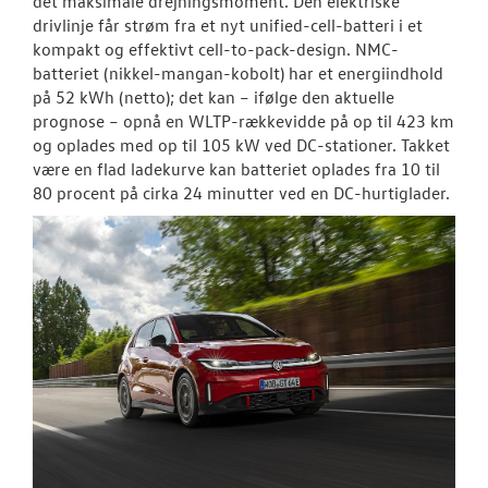
det maksimale drejningsmoment. Den elektriske
drivlinje får strøm fra et nyt unified-cell-batteri i et
kompakt og effektivt cell-to-pack-design. NMC-
batteriet (nikkel-mangan-kobolt) har et energiindhold
på 52 kWh (netto); det kan – ifølge den aktuelle
prognose – opnå en WLTP-rækkevidde på op til 423 km
og oplades med op til 105 kW ved DC-stationer. Takket
være en flad ladekurve kan batteriet oplades fra 10 til
80 procent på cirka 24 minutter ved en DC-hurtiglader.