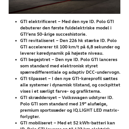
NYHEDER
Tilmeld dig V
GTI elektrificeret – Med den nye ID. Polo GTI
Danmarks nyh
debuterer den første fuldelektriske model i
GTI’ens 50-årige succeshistorie.
Aktuelt
GTI revitaliseret – Den 226 hk stærke ID. Polo
GTI accelererer til 100 km/t på 6,8 sekunder og
OM OS
leverer køredynamik på højeste niveau.
GTI begejstret – Den nye ID. Polo GTI lanceres
som standard med elektronisk styret
spærredifferentiale og adaptiv DCC-undervogn.
GTI tilpasset – I den nye GTI-køreprofil sættes
alle systemer i dynamisk tilstand, og cockpittet
vises i et særligt farve- og grafiktema.
GTI skræddersyet – Volkswagen udstyrer ID.
Polo GTI som standard med 19" alufælge,
premium sportssæder og IQ.LIGHT LED matrix-
forlygter.
GTI mobiliseret – Med et 52 kWh-batteri kan
ID. Polo GTI leverer op til 423 km elektrisk