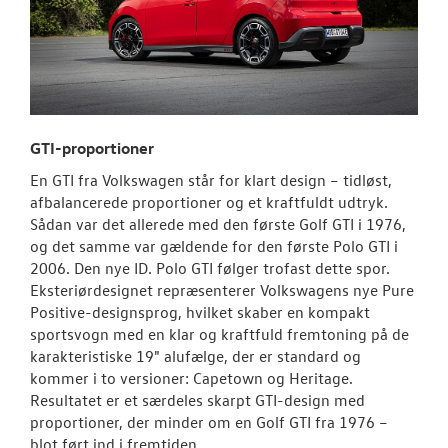
GTI-proportioner
En GTI fra Volkswagen står for klart design – tidløst,
afbalancerede proportioner og et kraftfuldt udtryk.
Sådan var det allerede med den første Golf GTI i 1976,
og det samme var gældende for den første Polo GTI i
2006. Den nye ID. Polo GTI følger trofast dette spor.
Eksteriørdesignet repræsenterer Volkswagens nye Pure
Positive-designsprog, hvilket skaber en kompakt
sportsvogn med en klar og kraftfuld fremtoning på de
karakteristiske 19" alufælge, der er standard og
kommer i to versioner: Capetown og Heritage.
Resultatet er et særdeles skarpt GTI-design med
proportioner, der minder om en Golf GTI fra 1976 –
blot ført ind i fremtiden.