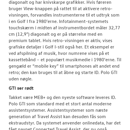
diagonalt og har knivskarpe grafikker. Hvis føreren
bruger View-knappen på rattet til at aktivere retro-
visningen, forvandles instrumenterne til et udtryk som
i en Golf I fra 1980’erne. Infotainment-systemets
touchskærm i midten af instrumentbordet måler 32,77
cm (12,9") diagonalt og er på størrelse med en
premium tablet. Hvis retro-visningen er aktiv, vises
grafiske detaljer i Golf I-stil også her. Et eksempel er
ved afspilning af musik, hvor numrene vises på et
kassettebånd – et populært musikmedie i 1980’erne. Til
gengæld er “mobile key” til smartphones alt andet end
retro; den kan bruges til at åbne og starte ID. Polo GTI
uden nøgle.
GTI ser rødt
Takket være MEB+ og den nyeste software leveres ID.
Polo GTI som standard med et stort antal moderne
assistentsystemer. Assistentsystemer som næste
generation af Travel Assist kan desuden fås som
ekstraudstyr. Da systemet anvender onlinedata, har det
fået navnet Connected Travel Assist, der nu også