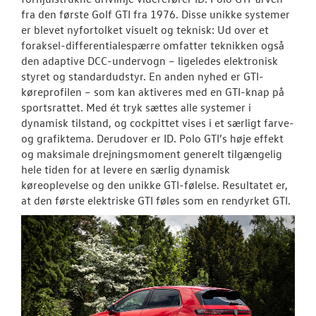
fra den første Golf GTI fra 1976. Disse unikke systemer
er blevet nyfortolket visuelt og teknisk: Ud over et
foraksel-differentialespærre omfatter teknikken også
den adaptive DCC-undervogn – ligeledes elektronisk
styret og standardudstyr. En anden nyhed er GTI-
køreprofilen – som kan aktiveres med en GTI-knap på
sportsrattet. Med ét tryk sættes alle systemer i
dynamisk tilstand, og cockpittet vises i et særligt farve-
og grafiktema. Derudover er ID. Polo GTI’s høje effekt
og maksimale drejningsmoment generelt tilgængelig
hele tiden for at levere en særlig dynamisk
køreoplevelse og den unikke GTI-følelse. Resultatet er,
at den første elektriske GTI føles som en rendyrket GTI.