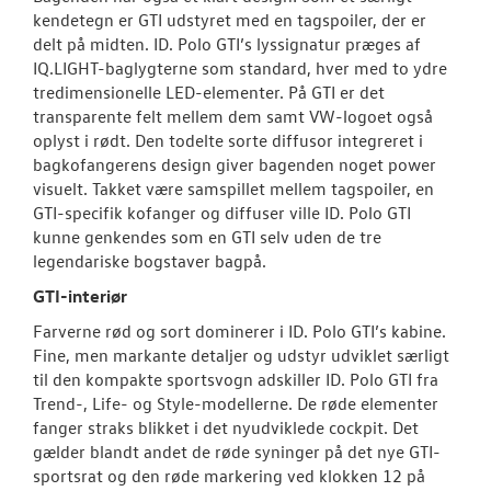
kendetegn er GTI udstyret med en tagspoiler, der er
delt på midten. ID. Polo GTI’s lyssignatur præges af
IQ.LIGHT-baglygterne som standard, hver med to ydre
tredimensionelle LED-elementer. På GTI er det
transparente felt mellem dem samt VW-logoet også
oplyst i rødt. Den todelte sorte diffusor integreret i
bagkofangerens design giver bagenden noget power
visuelt. Takket være samspillet mellem tagspoiler, en
GTI-specifik kofanger og diffuser ville ID. Polo GTI
kunne genkendes som en GTI selv uden de tre
legendariske bogstaver bagpå.
GTI-interiør
Farverne rød og sort dominerer i ID. Polo GTI’s kabine.
Fine, men markante detaljer og udstyr udviklet særligt
til den kompakte sportsvogn adskiller ID. Polo GTI fra
Trend-, Life- og Style-modellerne. De røde elementer
fanger straks blikket i det nyudviklede cockpit. Det
gælder blandt andet de røde syninger på det nye GTI-
sportsrat og den røde markering ved klokken 12 på