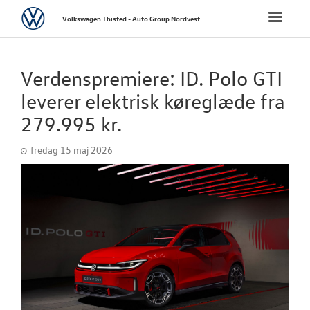
Volkswagen
Toggle
Volkswagen Thisted - Auto Group Nordvest
naviga
FORSIDE
Verdenspremiere: ID. Polo GTI
NYE PERSONBI
leverer elektrisk køreglæde fra
279.995 kr.
NYE VAREBILER
fredag 15 maj 2026
BRUGTE BILER
VÆRKSTED
TILBEHØR
RESERVEDELE