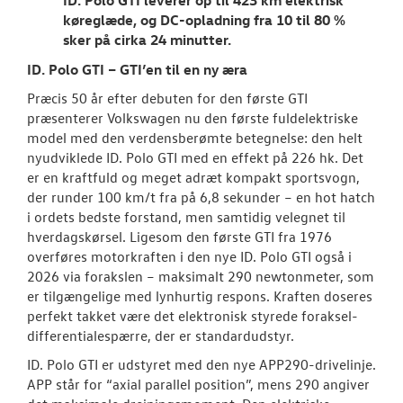
køreglæde, og DC-opladning fra 10 til 80 %
sker på cirka 24 minutter.
ID. Polo GTI – GTI’en til en ny æra
Præcis 50 år efter debuten for den første GTI
præsenterer Volkswagen nu den første fuldelektriske
model med den verdensberømte betegnelse: den helt
nyudviklede ID. Polo GTI med en effekt på 226 hk. Det
er en kraftfuld og meget adræt kompakt sportsvogn,
der runder 100 km/t fra på 6,8 sekunder – en hot hatch
i ordets bedste forstand, men samtidig velegnet til
hverdagskørsel. Ligesom den første GTI fra 1976
overføres motorkraften i den nye ID. Polo GTI også i
2026 via forakslen – maksimalt 290 newtonmeter, som
er tilgængelige med lynhurtig respons. Kraften doseres
perfekt takket være det elektronisk styrede foraksel-
differentialespærre, der er standardudstyr.
ID. Polo GTI er udstyret med den nye APP290-drivelinje.
APP står for “axial parallel position”, mens 290 angiver