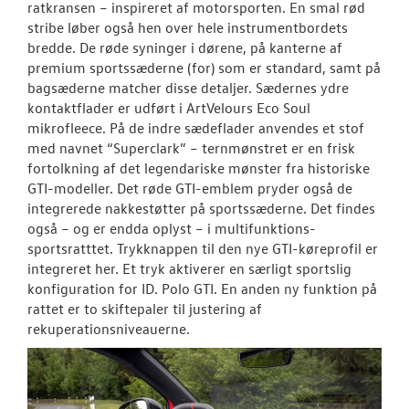
ratkransen – inspireret af motorsporten. En smal rød
stribe løber også hen over hele instrumentbordets
bredde. De røde syninger i dørene, på kanterne af
premium sportssæderne (for) som er standard, samt på
bagsæderne matcher disse detaljer. Sædernes ydre
kontaktflader er udført i ArtVelours Eco Soul
mikrofleece. På de indre sædeflader anvendes et stof
med navnet “Superclark” – ternmønstret er en frisk
fortolkning af det legendariske mønster fra historiske
GTI-modeller. Det røde GTI-emblem pryder også de
integrerede nakkestøtter på sportssæderne. Det findes
også – og er endda oplyst – i multifunktions-
sportsratttet. Trykknappen til den nye GTI-køreprofil er
integreret her. Et tryk aktiverer en særligt sportslig
konfiguration for ID. Polo GTI. En anden ny funktion på
rattet er to skiftepaler til justering af
rekuperationsniveauerne.