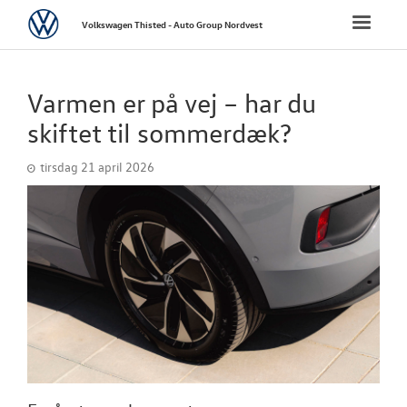
Volkswagen
Toggle
Volkswagen Thisted - Auto Group Nordvest
naviga
FORSIDE
Varmen er på vej – har du
NYE PERSONBI
skiftet til sommerdæk?
tirsdag 21 april 2026
NYE VAREBILER
BRUGTE BILER
VÆRKSTED
TILBEHØR
RESERVEDELE