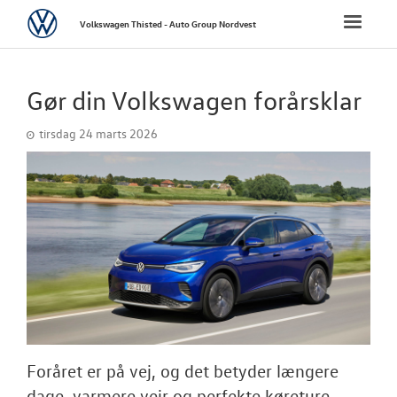
Volkswagen
Toggle
Volkswagen Thisted - Auto Group Nordvest
naviga
FORSIDE
Gør din Volkswagen forårsklar
NYE PERSONBI
tirsdag 24 marts 2026
NYE VAREBILER
BRUGTE BILER
VÆRKSTED
TILBEHØR
RESERVEDELE
Foråret er på vej, og det betyder længere
dage, varmere vejr og perfekte køreture.