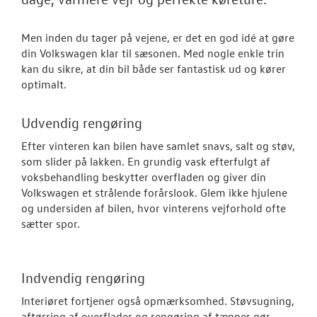
NYHEDER
Tilmeld dig V
Men inden du tager på vejene, er det en god idé at gøre
Danmarks nyh
din Volkswagen klar til sæsonen. Med nogle enkle trin
kan du sikre, at din bil både ser fantastisk ud og kører
Aktuelt
optimalt.
OM OS
Udvendig rengøring
Efter vinteren kan bilen have samlet snavs, salt og støv,
som slider på lakken. En grundig vask efterfulgt af
voksbehandling beskytter overfladen og giver din
Volkswagen et strålende forårslook. Glem ikke hjulene
og undersiden af bilen, hvor vinterens vejforhold ofte
sætter spor.
Indvendig rengøring
Interiøret fortjener også opmærksomhed. Støvsugning,
aftørring af overflader og rengøring af tæpper gør