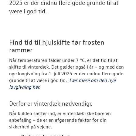
NYHEDER
2025 er der endnu flere gode grunde til at
være i god tid.
Tilmeld dig V
Danmarks nyh
Aktuelt
Find tid til hjulskifte før frosten
rammer
OM OS
Når temperaturen falder under 7 °C, er det tid til at
skifte til vinterdæk. Det gælder også i år – og med den
nye lovgivning fra 1. juli 2025 er der endnu flere gode
grunde til at være i god tid.
Læs mere om den nye
lovgivning her.
Derfor er vinterdæk nødvendige
Når kulden sætter ind, er vinterdæk ikke bare en
anbefaling – de er en afgørende faktor for din
sikkerhed på vejene.