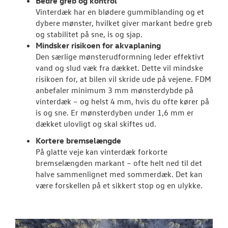
Bedre greb og kontrol
Vinterdæk har en blødere gummiblanding og et
dybere mønster, hvilket giver markant bedre greb
og stabilitet på sne, is og sjap.
Mindsker risikoen for akvaplaning
Den særlige mønsterudformning leder effektivt
vand og slud væk fra dækket. Dette vil mindske
risikoen for, at bilen vil skride ude på vejene. FDM
anbefaler minimum 3 mm mønsterdybde på
vinterdæk – og helst 4 mm, hvis du ofte kører på
is og sne. Er mønsterdyben under 1,6 mm er
dækket ulovligt og skal skiftes ud.
Kortere bremselængde
På glatte veje kan vinterdæk forkorte
bremselængden markant – ofte helt ned til det
halve sammenlignet med sommerdæk. Det kan
være forskellen på et sikkert stop og en ulykke.