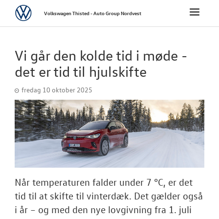
Volkswagen
Toggle
Volkswagen Thisted - Auto Group Nordvest
naviga
FORSIDE
Vi går den kolde tid i møde -
NYE PERSONBI
det er tid til hjulskifte
fredag 10 oktober 2025
NYE VAREBILER
BRUGTE BILER
VÆRKSTED
TILBEHØR
Når temperaturen falder under 7 °C, er det
tid til at skifte til vinterdæk. Det gælder også
RESERVEDELE
i år – og med den nye lovgivning fra 1. juli