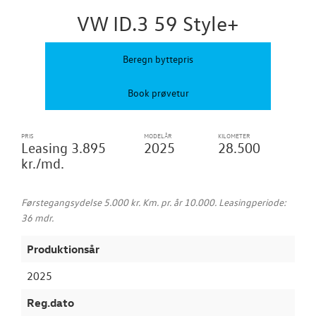
TILBEHØR
VW ID.3 59 Style+
RESERVEDELE
Beregn byttepris
NYHEDER
Book prøvetur
OM OS
PRIS
MODELÅR
KILOMETER
Leasing 3.895
2025
28.500
kr./md.
Førstegangsydelse 5.000 kr. Km. pr. år 10.000. Leasingperiode:
36 mdr.
Produktionsår
2025
Reg.dato