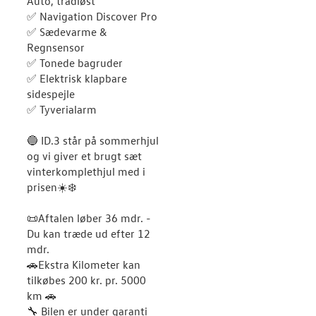
Auto, trådløst
✅ Navigation Discover Pro
✅ Sædevarme &
Regnsensor
✅ Tonede bagruder
✅ Elektrisk klapbare
sidespejle
✅ Tyverialarm
🔵 ID.3 står på sommerhjul
og vi giver et brugt sæt
vinterkomplethjul med i
prisen☀️❄️
📜Aftalen løber 36 mdr. -
Du kan træde ud efter 12
mdr.
🚗Ekstra Kilometer kan
tilkøbes 200 kr. pr. 5000
km 🚗
🔧 Bilen er under garanti