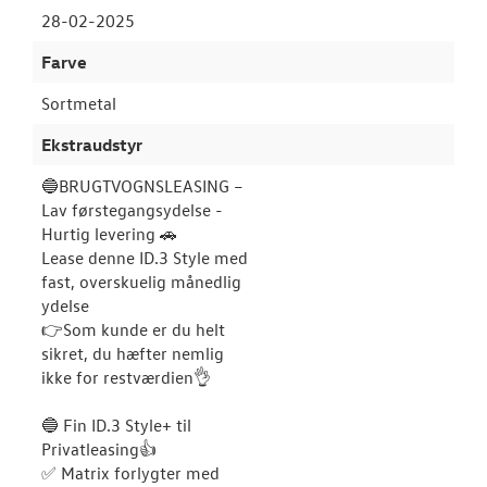
28-02-2025
Farve
Sortmetal
Ekstraudstyr
🔵BRUGTVOGNSLEASING –
Lav førstegangsydelse -
Hurtig levering 🚗
Lease denne ID.3 Style med
fast, overskuelig månedlig
ydelse
👉Som kunde er du helt
sikret, du hæfter nemlig
ikke for restværdien👌
🔵 Fin ID.3 Style+ til
Privatleasing👍
✅ Matrix forlygter med