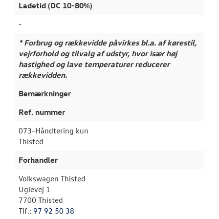
Ladetid (DC 10-80%)
-
* Forbrug og rækkevidde påvirkes bl.a. af kørestil,
vejrforhold og tilvalg af udstyr, hvor især høj
hastighed og lave temperaturer reducerer
rækkevidden.
Bemærkninger
Ref. nummer
073-Håndtering kun
Thisted
Forhandler
Volkswagen Thisted
Uglevej 1
7700 Thisted
Tlf.:
97 92 50 38