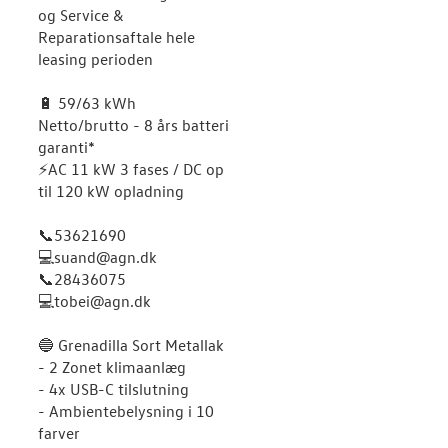
og Service &
Reparationsaftale hele
leasing perioden
🔋 59/63 kWh
Netto/brutto - 8 års batteri
garanti*
⚡️AC 11 kW 3 fases / DC op
til 120 kW opladning
📞53621690
💻suand@agn.dk
📞28436075
💻tobei@agn.dk
🔵 Grenadilla Sort Metallak
- 2 Zonet klimaanlæg
- 4x USB-C tilslutning
- Ambientebelysning i 10
farver