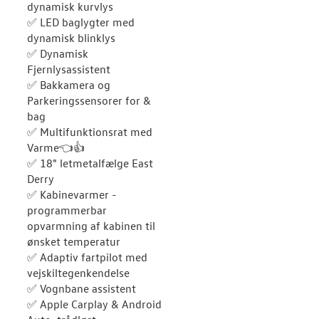
dynamisk kurvlys
✅ LED baglygter med
dynamisk blinklys
✅ Dynamisk
Fjernlysassistent
✅ Bakkamera og
Parkeringssensorer for &
bag
✅ Multifunktionsrat med
Varme👈👍
✅ 18" letmetalfælge East
Derry
✅ Kabinevarmer -
programmerbar
opvarmning af kabinen til
ønsket temperatur
✅ Adaptiv fartpilot med
vejskiltegenkendelse
✅ Vognbane assistent
✅ Apple Carplay & Android