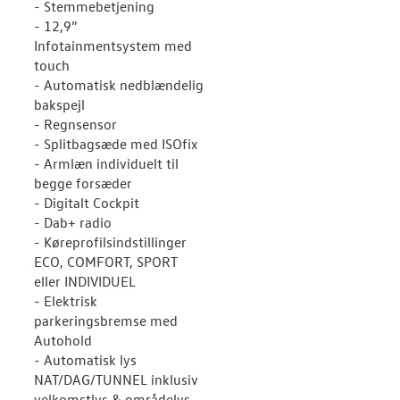
- Stemmebetjening
- 12,9”
Infotainmentsystem med
touch
- Automatisk nedblændelig
bakspejl
- Regnsensor
- Splitbagsæde med ISOfix
- Armlæn individuelt til
begge forsæder
- Digitalt Cockpit
- Dab+ radio
- Køreprofilsindstillinger
ECO, COMFORT, SPORT
eller INDIVIDUEL
- Elektrisk
parkeringsbremse med
Autohold
- Automatisk lys
NAT/DAG/TUNNEL inklusiv
velkomstlys & områdelys