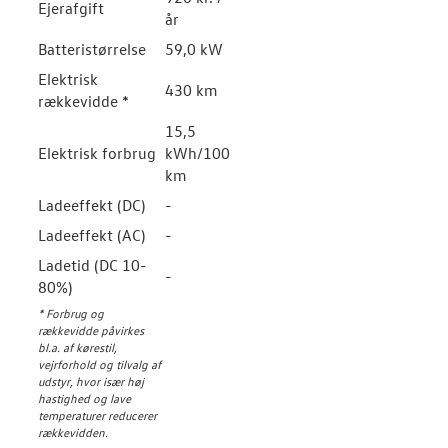
Ejerafgift
år
Batteristørrelse
59,0 kW
Elektrisk
430 km
rækkevidde *
15,5
Elektrisk forbrug
kWh/100
km
Ladeeffekt (DC)
-
Ladeeffekt (AC)
-
Ladetid (DC 10-
-
80%)
* Forbrug og
rækkevidde påvirkes
bl.a. af kørestil,
vejrforhold og tilvalg af
udstyr, hvor især høj
hastighed og lave
temperaturer reducerer
rækkevidden.