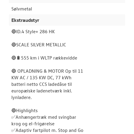
Sølvmetal
Ekstraudstyr
🔵️ID.4 Style+ 286 HK
🔵SCALE SILVER METALLIC
🔵🔋555 km i WLTP rækkevidde
🔵 OPLADNING & MOTOR Op til 11
KW AC / 135 KW DC, 77 kWh
batteri netto CCS ladedåse til
europæiske ladenetværk inkl.
lynladere.
🔵Highlights
✅Anhængertræk med svingbar
krog og el-frigørelse
✅Adaptiv fartpilot m. Stop and Go