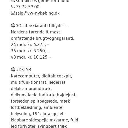
🔵Kontakt os gerne for tilbud
️📞97 72 59 00
💻salg@vw-nykøbing.dk
🔵️GOsafee Garanti tilbydes -
Nordens førende & mest
omfattende brugtvognsgaranti.
24 mdr. kr. 6.375, -
36 mdr. kr. 8.250, -
48 mdr. kr. 10.125, -
🔵UDSTYR
Kørecomputer, digitalt cockpit,
multifunktionsrat, læderrat,
delalcantaraindtræk,
delkunstlæderindtræk, højdejust.
forsæder, splitbagsæde, mørk
loftbeklædning, ambiente
belysning, 19" alufælge, el-
klapbare sidespejle m/varme, fuld
led forlygter, svingbart træk