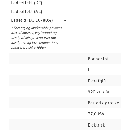
Ladeeffekt (DC)
-
Ladeeffekt (AC)
-
Ladetid (DC 10-80%)
-
* Forbrug og rækkevidde påvirkes
bl.a. af kørestil, vejrforhold og
tilvalg af udstyr, hvor især høj
hastighed og lave temperaturer
reducerer rækkevidden.
Brændstof
El
Ejerafgift
920 kr. / år
Batteristørrelse
77,0 kW
Elektrisk