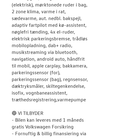
(elektrisk), mørktonede ruder i bag,
2 zone klima, varme i rat,
sædevarme, aut. nedbl. bakspejl,
adaptiv fartpilot med kø-assistent,
nøglefri tænding, 4x el-ruder,
elektrisk parkeringsbremse, trådløs
mobilopladning, dab+ radio,
musikstreaming via bluetooth,
navigation, android auto, håndfrit
til mobil, apple carplay, bakkamera,
parkeringssensor (for),
parkeringssensor (bag), regnsensor,
dæktryksmåler, skiltegenkendelse,
isofix, vognbaneassistent,
træthedsregistrering,varmepumpe
🔵 VI TILBYDER
- Bilen kan leveres med 1 måneds
gratis Volkswagen Forsikring
- Fornuftig & billig finansiering via