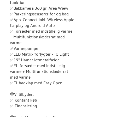
funktion
✅Bakkamera 360 gr. Area Wiew
✅Parkeringssensorer for og bag
✅App-Connect inkl. Wireless Apple
Carplay og Android Auto
✅Forsæder med indstillelig varme
+ Multifunktionslæderrat med
varme
✅Varmepumpe
✅LED Matrix forlygter - IQ Light
✅19" Hamar letmetalfælge
✅EL-forsæder med indstillelig
varme + Multifunktionslæderrat
med varme
✅El-bagklap med Easy Open
🔵Vi tilbyder:
✅ Kontant køb
✅ Finansiering