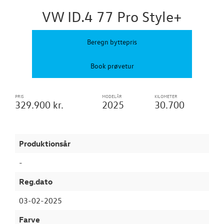
TILBEHØR
VW ID.4 77 Pro Style+
RESERVEDELE
Beregn byttepris
NYHEDER
Book prøvetur
OM OS
PRIS
MODELÅR
KILOMETER
329.900 kr.
2025
30.700
Produktionsår
-
Reg.dato
03-02-2025
Farve