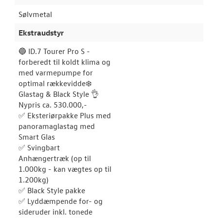
Sølvmetal
Ekstraudstyr
🔵 ID.7 Tourer Pro S -
forberedt til koldt klima og
med varmepumpe for
optimal rækkevidde❄️
Glastag & Black Style 👌
Nypris ca. 530.000,-
✅ Eksteriørpakke Plus med
panoramaglastag med
Smart Glas
✅ Svingbart
Anhængertræk (op til
1.000kg - kan vægtes op til
1.200kg)
✅ Black Style pakke
✅ Lyddæmpende for- og
sideruder inkl. tonede