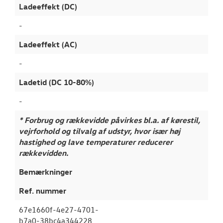
Ladeeffekt (DC)
-
Ladeeffekt (AC)
-
Ladetid (DC 10-80%)
-
* Forbrug og rækkevidde påvirkes bl.a. af kørestil,
vejrforhold og tilvalg af udstyr, hvor især høj
hastighed og lave temperaturer reducerer
rækkevidden.
Bemærkninger
Ref. nummer
67e1660f-4e27-4701-
b7a0-38bc4a344228