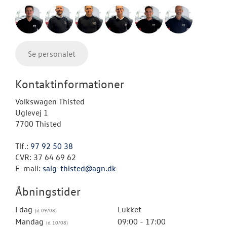
Se personalet
Kontaktinformationer
Volkswagen Thisted
Uglevej 1
7700 Thisted
Tlf.:
97 92 50 38
CVR: 37 64 69 62
E-mail:
salg-thisted@agn.dk
Åbningstider
I dag
Lukket
Mandag
09:00 - 17:00