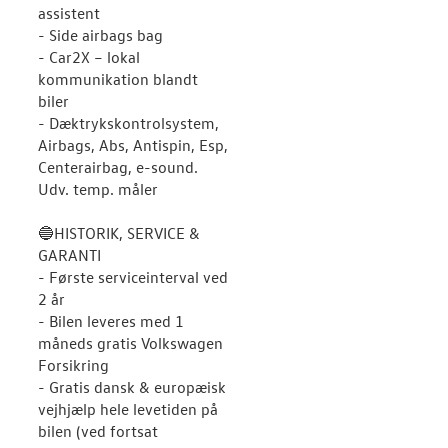
assistent
- Side airbags bag
- Car2X – lokal
kommunikation blandt
biler
- Dæktrykskontrolsystem,
Airbags, Abs, Antispin, Esp,
Centerairbag, e-sound.
Udv. temp. måler
🔵HISTORIK, SERVICE &
GARANTI
- Første serviceinterval ved
2 år
- Bilen leveres med 1
måneds gratis Volkswagen
Forsikring
- Gratis dansk & europæisk
vejhjælp hele levetiden på
bilen (ved fortsat