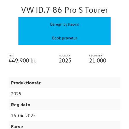
TILBEHØR
VW ID.7 86 Pro S Tourer
RESERVEDELE
Beregn byttepris
NYHEDER
Book prøvetur
OM OS
PRIS
MODELÅR
KILOMETER
449.900 kr.
2025
21.000
Produktionsår
2025
Reg.dato
16-04-2025
Farve