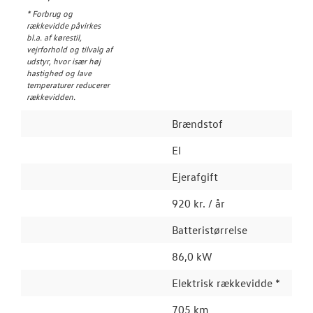
* Forbrug og
rækkevidde påvirkes
bl.a. af kørestil,
vejrforhold og tilvalg af
udstyr, hvor især høj
hastighed og lave
temperaturer reducerer
rækkevidden.
Brændstof
El
Ejerafgift
920 kr. / år
Batteristørrelse
86,0 kW
Elektrisk rækkevidde *
705 km