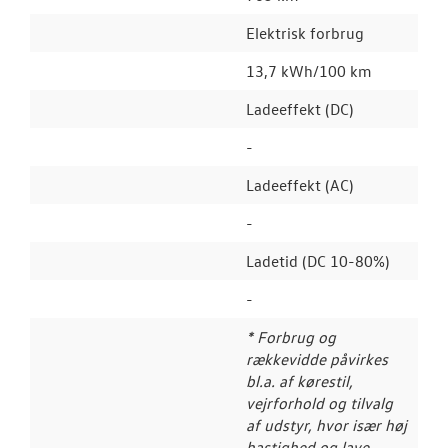
Elektrisk forbrug
13,7 kWh/100 km
Ladeeffekt (DC)
-
Ladeeffekt (AC)
-
Ladetid (DC 10-80%)
-
* Forbrug og
rækkevidde påvirkes
bl.a. af kørestil,
vejrforhold og tilvalg
af udstyr, hvor især høj
hastighed og lave