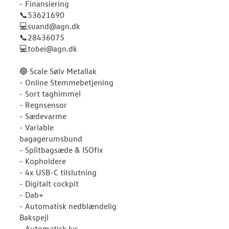
- Finansiering
📞53621690
💻suand@agn.dk
📞28436075
💻tobei@agn.dk
🔵 Scale Sølv Metallak
- Online Stemmebetjening
- Sort taghimmel
- Regnsensor
- Sædevarme
- Variable
bagagerumsbund
- Splitbagsæde & ISOfix
- Kopholdere
- 4x USB-C tilslutning
- Digitalt cockpit
- Dab+
- Automatisk nedblændelig
Bakspejl
- Automatisk lys