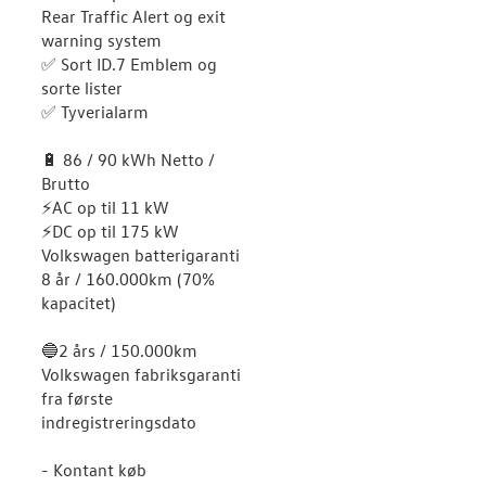
Rear Traffic Alert og exit
warning system
✅ Sort ID.7 Emblem og
sorte lister
✅ Tyverialarm
🔋 86 / 90 kWh Netto /
Brutto
⚡️AC op til 11 kW
⚡️DC op til 175 kW
Volkswagen batterigaranti
8 år / 160.000km (70%
kapacitet)
🔵2 års / 150.000km
Volkswagen fabriksgaranti
fra første
indregistreringsdato
- Kontant køb