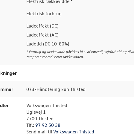
Elektrisk rækkevidde *
Elektrisk forbrug
Ladeeffekt (DC)
Ladeeffekt (AC)
Ladetid (DC 10-80%)
* Forbrug og rækkevidde påvirkes bl.a. af kørestil, vejrforhold og tilv
temperaturer reducerer rækkevidden.
kninger
nummer
073-Håndtering kun Thisted
dler
Volkswagen Thisted
Uglevej 1
7700 Thisted
Tlf.:
97 92 50 38
Send mail til
Volkswagen Thisted