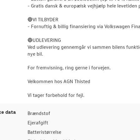
- Gratis dansk & europæisk vejhjælp hele levetiden p
🔵VI TILBYDER
- Fornuftig & billig finansiering via Volkswagen Fin
🔵UDLEVERING
Ved udlevering gennemgår vi sammen bilens funktio
nye bil.
For fremvisning, ring gerne i forvejen.
Velkommen hos AGN Thisted
Vi tager forbehold for fejl.
ke data
Brændstof
Ejerafgift
Batteristørrelse