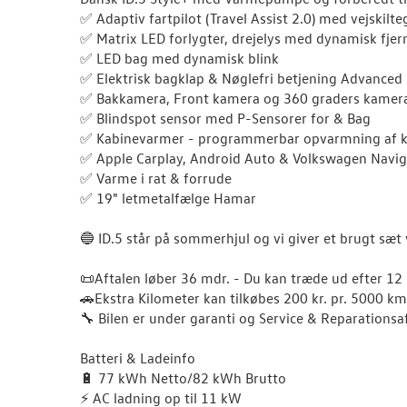
✅ Adaptiv fartpilot (Travel Assist 2.0) med vejskilt
✅ Matrix LED forlygter, drejelys med dynamisk fjer
✅ LED bag med dynamisk blink
✅ Elektrisk bagklap & Nøglefri betjening Advanced
✅ Bakkamera, Front kamera og 360 graders kamera
✅ Blindspot sensor med P-Sensorer for & Bag
✅ Kabinevarmer - programmerbar opvarmning af ka
✅ Apple Carplay, Android Auto & Volkswagen Navig
✅ Varme i rat & forrude
✅ 19" letmetalfælge Hamar
🔵 ID.5 står på sommerhjul og vi giver et brugt sæt
📜Aftalen løber 36 mdr. - Du kan træde ud efter 12
🚗Ekstra Kilometer kan tilkøbes 200 kr. pr. 5000 km
🔧 Bilen er under garanti og Service & Reparationsa
Batteri & Ladeinfo
🔋 77 kWh Netto/82 kWh Brutto
⚡️ AC ladning op til 11 kW