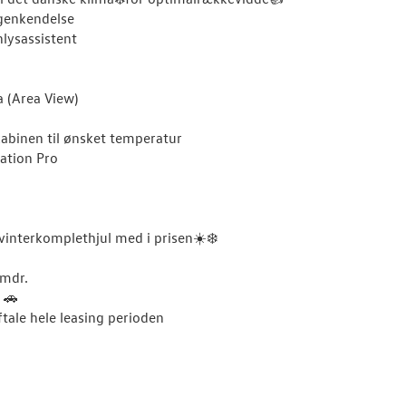
egenkendelse
nlysassistent
 (Area View)
binen til ønsket temperatur
ation Pro
 vinterkomplethjul med i prisen☀️❄️
 mdr.
 🚗
ftale hele leasing perioden