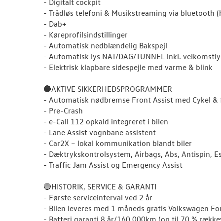
- Digitalt cockpit
- Trådløs telefoni & Musikstreaming via bluetooth (h
- Dab+
- Køreprofilsindstillinger
- Automatisk nedblændelig Bakspejl
- Automatisk lys NAT/DAG/TUNNEL inkl. velkomstly
- Elektrisk klapbare sidespejle med varme & blink
🔵AKTIVE SIKKERHEDSPROGRAMMER
- Automatisk nødbremse Front Assist med Cykel & 
- Pre-Crash
- e-Call 112 opkald integreret i bilen
- Lane Assist vognbane assistent
- Car2X – lokal kommunikation blandt biler
- Dæktrykskontrolsystem, Airbags, Abs, Antispin, E
- Traffic Jam Assist og Emergency Assist
🔵HISTORIK, SERVICE & GARANTI
- Første serviceinterval ved 2 år
- Bilen leveres med 1 måneds gratis Volkswagen For
- Batteri garanti 8 år/160.000km (op til 70 % række