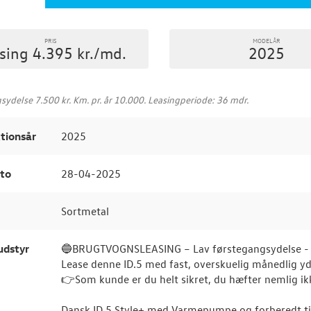
PRIS
MODELÅR
sing 4.395 kr./md.
2025
ydelse 7.500 kr. Km. pr. år 10.000. Leasingperiode: 36 mdr.
tionsår
2025
to
28-04-2025
Sortmetal
udstyr
🔵BRUGTVOGNSLEASING – Lav førstegangsydelse - H
Lease denne ID.5 med fast, overskuelig månedlig yd
👉Som kunde er du helt sikret, du hæfter nemlig ik
Dansk ID.5 Style+ med Varmepumpe og forberedt ti