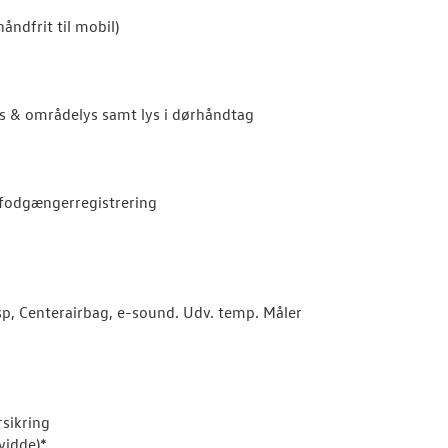
åndfrit til mobil)
s & områdelys samt lys i dørhåndtag
fodgængerregistrering
sp, Centerairbag, e-sound. Udv. temp. Måler
sikring
vidde)*