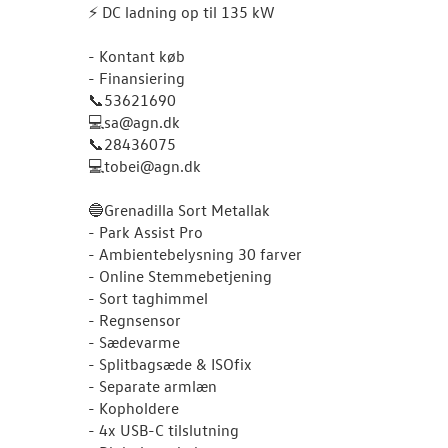
⚡️ DC ladning op til 135 kW
- Kontant køb
- Finansiering
📞53621690
💻sa@agn.dk
📞28436075
💻tobei@agn.dk
🔵Grenadilla Sort Metallak
- Park Assist Pro
- Ambientebelysning 30 farver
- Online Stemmebetjening
- Sort taghimmel
- Regnsensor
- Sædevarme
- Splitbagsæde & ISOfix
- Separate armlæn
- Kopholdere
- 4x USB-C tilslutning