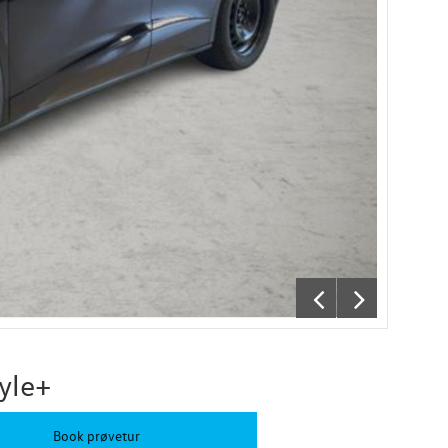
yle+
Book prøvetur