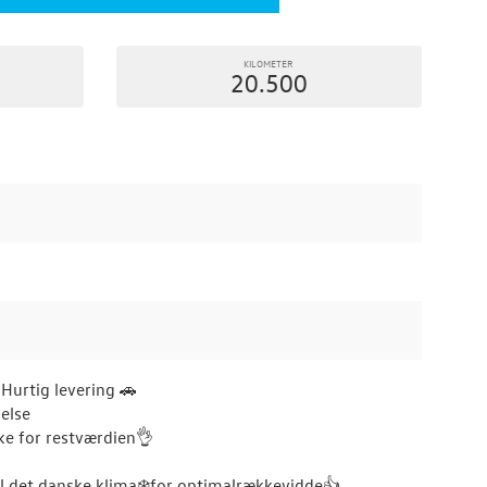
KILOMETER
20.500
urtig levering 🚗
else
ke for restværdien👌
l det danske klima❄️for optimalrækkevidde👍