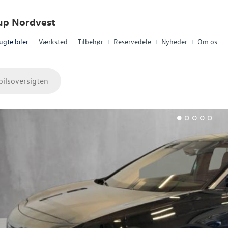
up Nordvest
ugte biler
Værksted
Tilbehør
Reservedele
Nyheder
Om os
bilsoversigten
1
2
3
4
5