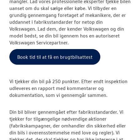
mangler. Lad vores professionelle eksperter tjekke bilen
Pladeværkste
uanset om du skal sælge eller købe. Vi tilbyder en
grundig gennemgang foretaget af mekanikere, der er
Softwareopda
uddannet i fabriksstandarder for netop din
Volkswagen. Lad dem, der kender Volkswagen og din
Reservedele o
model bedst, se din bil igennem hos en autoriseret
Volkswagen Servicepartner.
Serviceabonn
Book tid til at få en brugtbilsattest
Volkswagen Se
MinVolkswage
Vi tjekker din bil på 250 punkter. Efter endt inspektion
udleveres en rapport med kommentarer og
Hjulskifte Erh
dokumentation, som vi gennemgår sammen.
Service Cam
Din bil bliver gennemgået efter fabriksstandarder. Vi
Volkswagen Er
tjekker for tilgængelige nødvendige aktioner
Service 5+
(fabrikskampagner, der omhandler din sikkerhed eller
din bils i overensstemmelse med love og regler). Vi
Velkomstpakke 
tjekker det, der skal tjekkes og har ikke interesse i at