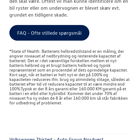
den skal være. Oftest vil man kunne identificere om en
bil ryster eller om undervognen er blevet skæv evt.
grundet en tidligere skade.
FAQ - Ofte stillede spørgsmål
*State of Health: Batteriets helbredstilstand er en måling, der
angiver niveauet af nedbrydning og resterende kapacitet af
batteriet. Det er i det væsentlige forskellen mellem et nyt
batteris helbred og et brugt batteris helbred og typisk
repræsenteret som en procentdel af dets oprindelige kapacitet.
Kort sagt, når et batteri er helt nyt er det på 100% og
kapaciteten reduceres ifm. brug og almindelig slitage, således at
batteriet efter tid vil reducere kapacitet til at være mindre end
100%.Typisk er der 8 års garanti eller 160.000 KM garanti på et
batteri i en elbil eller hybridbil. Kommer det under 70% af
niveauet fra ny inden de 8 år eller 160.000 km så står fabrikken
for udbedring af problemet.
Volkswagen Thisted - Auto Group Nordvest