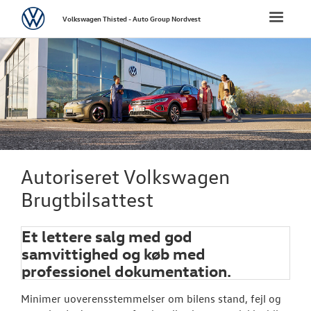
Volkswagen
Toggle
Volkswagen Thisted - Auto Group Nordvest
naviga
FORSIDE
NYE PERSONBI
NYE VAREBILER
BRUGTE BILER
Autoriseret Volkswagen
Brugtbilsattest
VÆRKSTED
Et lettere salg med god
Bestil tid på 
samvittighed og køb med
professionel dokumentation.
Hjulskifte
Koncepter og 
Minimer uoverensstemmelser om bilens stand, fejl og