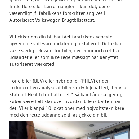
finde flere eller færre mangler – kun det, der er
VW Connect
væsentligt jf. fabrikkens forskrifter angives i
Autoriseret Volkswagen Brugtbilsattest.
Autoriseret V
Brugtbilsattes
Vi tjekker om din bil har fået fabrikkens seneste
nøvendige softwareopdatering installeret. Dette kan
TILBEHØR
være særlig relevant for biler, der er importeret fra
udlandet eller som ikke regelmæssigt har benyttet
autoriseret værksted.
RESERVEDELE
NYHEDER
For elbiler (BEV) eller hybridbiler (PHEV) er der
inkluderet en analyse af bilens drivlinjebatteri, der viser
State of Health for batteriet.* Så kan både sælger og
OM OS
køber være helt klar over hvordan bilens batteri har
det. Vi er klar på 10 lokationer med højvoltsteknikere
med den rette uddannelse til at tjekke din bil.