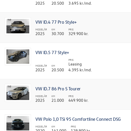
2025
20.500
3.695 kr./md.
VW ID.4 77 Pro Style+
MODELÅR
KM
PRIS
2025
30.700
329.900 kr.
VW ID.5 77 Style+
PRIS
Leasing
MODELÅR
KM
2025
20.500
4.395 kr./md.
VW ID.7 86 Pro S Tourer
MODELÅR
KM
PRIS
2025
21.000
449.900 kr.
VW Polo 1,0 TSi 95 Comfortline Connect DSG
MODELÅR
KM
PRIS
2020
141.000
129.900 kr.