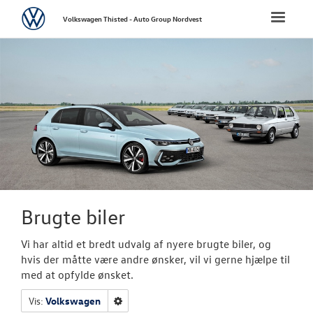
Volkswagen
Toggle
Volkswagen Thisted - Auto Group Nordvest
naviga
FORSIDE
NYE PERSONBI
NYE VAREBILER
BRUGTE BILER
Brugtbilsafdel
Brugte biler
Autoriseret V
Vi har altid et bredt udvalg af nyere brugte biler, og
Brugtbilsattes
hvis der måtte være andre ønsker, vil vi gerne hjælpe til
med at opfylde ønsket.
VÆRKSTED
Vis:
Volkswagen