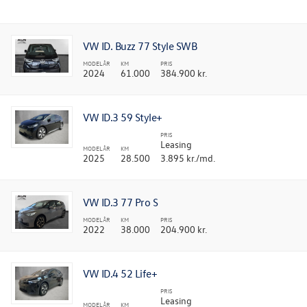
TILBEHØR
RESERVEDELE
VW ID. Buzz 77 Style SWB
MODELÅR
KM
PRIS
2024
61.000
384.900 kr.
NYHEDER
OM OS
VW ID.3 59 Style+
PRIS
Leasing
MODELÅR
KM
2025
28.500
3.895 kr./md.
VW ID.3 77 Pro S
MODELÅR
KM
PRIS
2022
38.000
204.900 kr.
VW ID.4 52 Life+
PRIS
Leasing
MODELÅR
KM